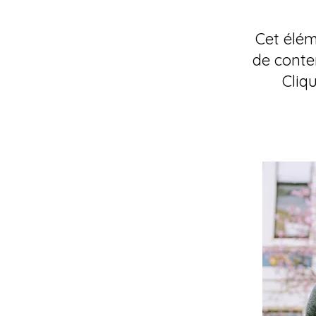
Cet élém
de conte
Cliq