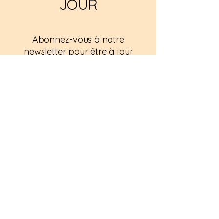
JOUR
Abonnez-vous à notre
newsletter pour être à jour
S'abonner maintenant
Politique de cookies
Mentions légales
Politique de confidentialité